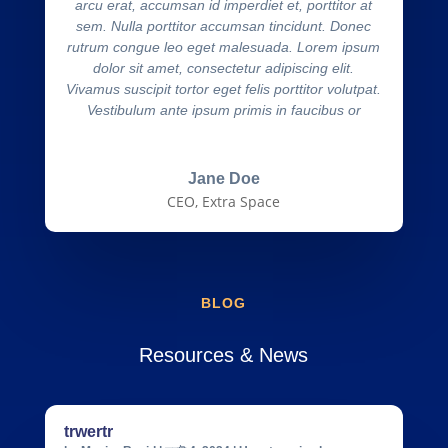
arcu erat, accumsan id imperdiet et, porttitor at
sem. Nulla porttitor accumsan tincidunt. Donec
rutrum congue leo eget malesuada. Lorem ipsum
dolor sit amet, consectetur adipiscing elit.
Vivamus suscipit tortor eget felis porttitor volutpat.
Vestibulum ante ipsum primis in faucibus or
Jane Doe
CEO, Extra Space
BLOG
Resources & News
trwertr