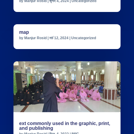
by
Manjur Rosid
|
জুলাই 4, 2024
|
Uncategorized
map
by
Manjur Rosid
|
মার্চ 12, 2024
|
Uncategorized
ext commonly used in the graphic, print,
and publishing
by
Manjur Rosid
|
ডিসে. 4, 2022
|
IMIC