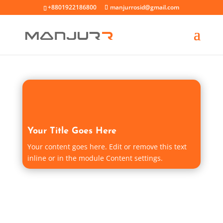
+8801922186800
manjurrosid@gmail.com
Your Title Goes Here
Your content goes here. Edit or remove this text
inline or in the module Content settings.