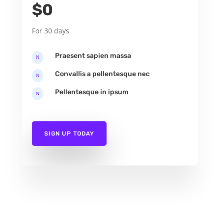
$0
For 30 days
Praesent sapien massa
N
Convallis a pellentesque nec
N
Pellentesque in ipsum
N
SIGN UP TODAY