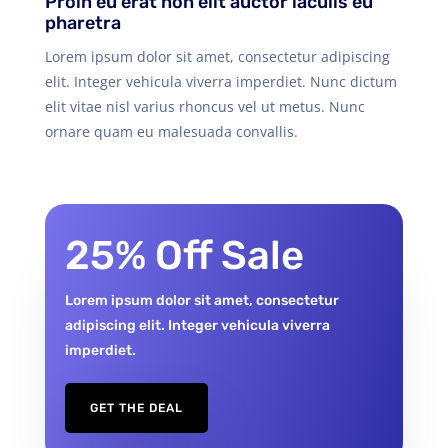
Proin eu erat non elit auctor iaculis eu
pharetra
Lorem ipsum dolor sit amet, consectetur adipiscing
elit. Integer vehicula viverra imperdiet. Nunc dictum
elit vitae nisl varius rhoncus vel ut metus. Nunc
ornare quam eu malesuada convallis.
25% Off Sale
Lorem ipsum dolor sit amet, consectetur
adipiscing elit. Integer vehicula viverra
imperdiet.
GET THE DEAL