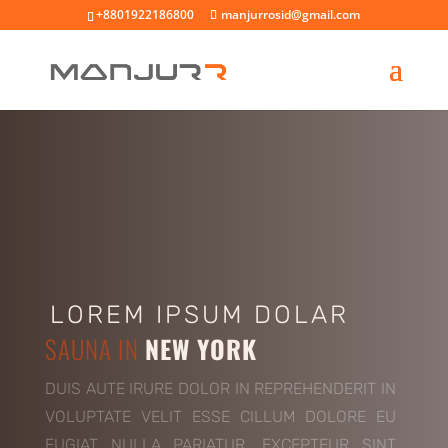
+8801922186800
manjurrosid@gmail.com
LOREM IPSUM DOLAR
SAUNA IN
NEW YORK
DUIS AUTE IRURE DOLOR IN REPREHENDERIT IN
VOLUPTATE VELIT ESSE CILLUM DOLORE EU
FUGIAT NULLA PARIATUR. EXCEPTEUR SINT