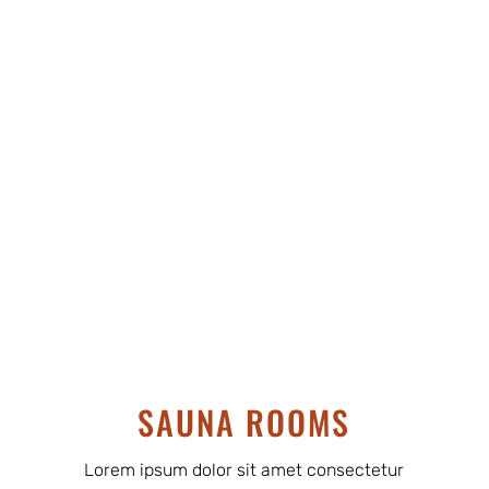
incididunt ut labore et dolore magna aliqua. Ut
enim ad minim veniam quis nostrud exercitation
ullamco laboris nisi ut aliquip ex ea commodo
consequat. Duis aute irure dolor in
reprehenderit in voluptate velit.
SAUNA ROOMS
Lorem ipsum dolor sit amet consectetur