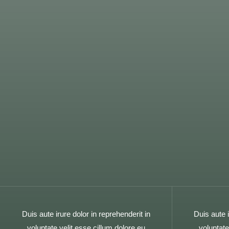
Duis aute irure dolor in reprehenderit in
Duis aute i
voluptate velit esse cillum dolore eu
voluptate