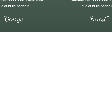
ugiat nulla pariatur.
fugiat nulla pariatu
“George”
“Forest”
Welcome
our site
 in reprehenderit in voluptate velit esse cillum dolore eu fugiat nulla pa
occaecat cupidatat non proident sunt in.