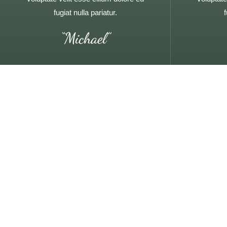
fugiat nulla pariatur.
f
“Michael”
Duis aute irure dolor