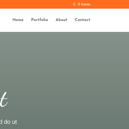
0 Items
Home
Portfolio
About
Contact
t
d do ut