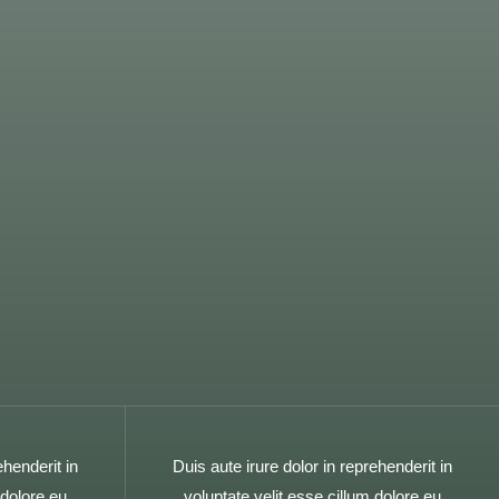
ehenderit in
Duis aute irure dolor in reprehenderit in
 dolore eu
voluptate velit esse cillum dolore eu