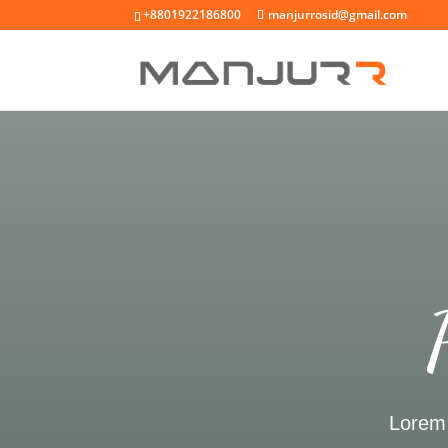
+8801922186800
manjurrosid@gmail.com
Lorem 