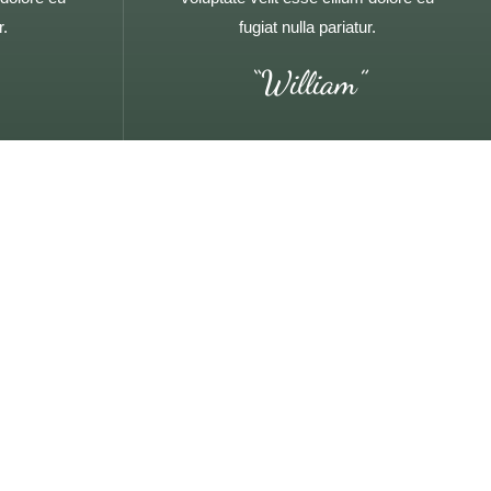
r.
fugiat nulla pariatur.
“William”
riatur. Excepteur sint