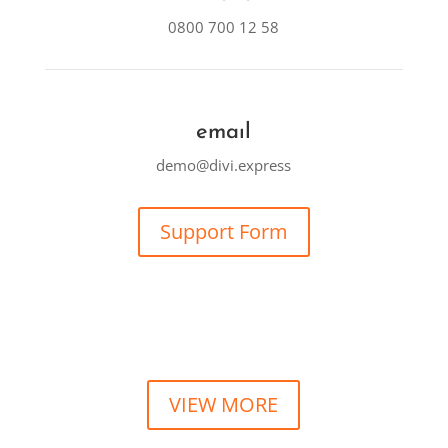
0800 700 12 58
emaıl
demo@divi.express
Support Form
Contact Us
Excepteur sint occaecat cupidatat
VIEW MORE