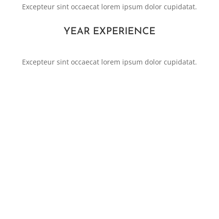
Excepteur sint occaecat lorem ipsum dolor cupidatat.
YEAR EXPERIENCE
Excepteur sint occaecat lorem ipsum dolor cupidatat.
LOREM IPSUM DOLOR
Excepteur sint occaecat
cupidatat non proident
sunt deserunt mollit
animate.