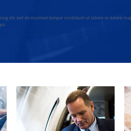
scing elit sed do eiusmod tempor incididunt ut labore et dolore m
qui.