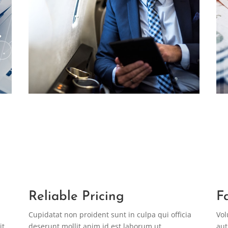
Reliable Pricing
F
Cupidatat non proident sunt in culpa qui officia
Vol
it
deserunt mollit anim id est laborum ut
aut