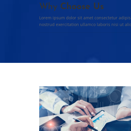
Why
Choose Us
Lorem ipsum dolor sit amet consectetur adipi
nostrud exercitation ullamco laboris nisi ut ali