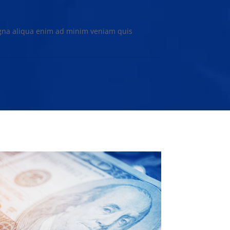
agna aliqua enim ad minim veniam quis