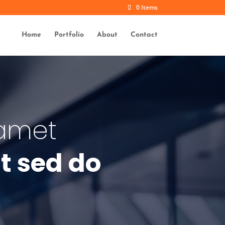
0 Items
Home
Portfolio
About
Contact
 amet
it sed do