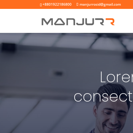
+8801922186800
manjurrosid@gmail.com
Lore
consect