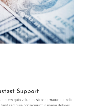
astest Support
uptatem quia voluptas sit aspernatur aut odit
 fugit sed quia consequuntur magni dolores