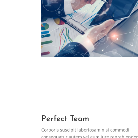
Perfect Team
Corporis suscipit laboriosam nisi commodi
consequatur autem vel eum iure repreh ender