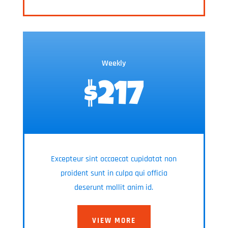
Weekly
$217
Excepteur sint occaecat cupidatat non
proident sunt in culpa qui officia
deserunt mollit anim id.
VIEW MORE