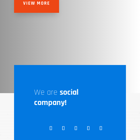
VIEW MORE
We are
social
company!