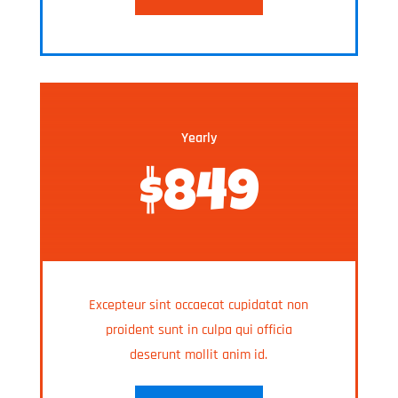
Yearly
$849
Excepteur sint occaecat cupidatat non
proident sunt in culpa qui officia
deserunt mollit anim id.