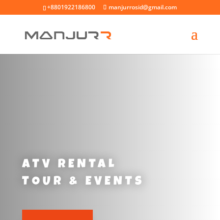
+8801922186800
manjurrosid@gmail.com
ATV RENTAL
TOUR & EVENTS