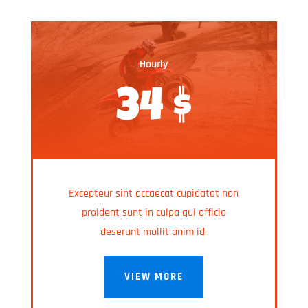
Hourly
34 $
Excepteur sint occaecat cupidatat non
proident sunt in culpa qui officia
deserunt mollit anim id.
VIEW MORE